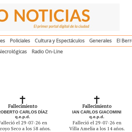
es
Policiales
Cultura y Espectáculos
Generales
El Berr
Necrológicas
Radio On-Line
Fallecimiento
Fallecimiento
ROBERTO CARLOS DÍAZ
IAN CARLOS GIACOMINI
q.e.p.d.
q.e.p.d.
Falleció el 29-07-26 en
Falleció el 29-07-26 en
royo Seco a los 58 años.
Villa Amelia a los 14 años.