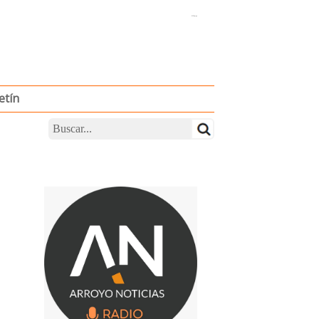
El Tiempo
etín