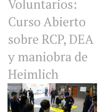
Voluntarios:
Curso Abierto
sobre RCP, DEA
y maniobra de
Heimlich